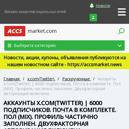
Новости
Магазин аккаунтов социальных сетей
Войти
Выберите категорию
Новости, акции, купоны, объявления публикуются на
нашем новостном сайте - https://accsmarket.news
Главная
/
x.com(Twitter)
/
Раскрученные
/
Аккаунты
x.com(Twitter) | 6000 подписчиков. Почта в комплекте. Пол
(MIX). Профиль частично заполнен. Двухфакторная
авторизация включена.
АККАУНТЫ X.COM(TWITTER) | 6000
ПОДПИСЧИКОВ. ПОЧТА В КОМПЛЕКТЕ.
ПОЛ (MIX). ПРОФИЛЬ ЧАСТИЧНО
ЗАПОЛНЕН. ДВУХФАКТОРНАЯ