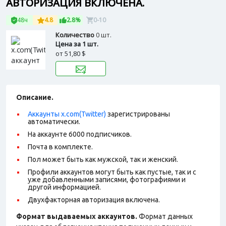
АВТОРИЗАЦИЯ ВКЛЮЧЕНА.
48ч
4.8
2.8%
0-10
Количество
0 шт.
Цена за 1 шт.
от
51,80 $
Описание.
Аккаунты x.com(Twitter)
зарегистрированы
автоматически.
На аккаунте 6000 подписчиков.
Почта в комплекте.
Пол может быть как мужской, так и женский.
Профили аккаунтов могут быть как пустые, так и с
уже добавленными записями, фотографиями и
другой информацией.
Двухфакторная авторизация включена.
Формат выдаваемых аккаунтов.
Формат данных