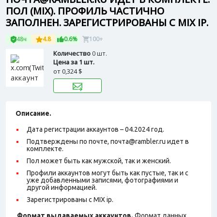
ПОЛ (MIX). ПРОФИЛЬ ЧАСТИЧНО
ЗАПОЛНЕН. ЗАРЕГИСТРИРОВАНЫ С MIX IP.
48ч
4.8
0.6%
100+
Количество
0 шт.
Цена за 1 шт.
от
0,324 $
Описание.
Дата регистрации аккаунтов – 04.2024 год.
Подтверждены по почте, почта@rambler.ru идет в
комплекте.
Пол может быть как мужской, так и женский.
Профили аккаунтов могут быть как пустые, так и с
уже добавленными записями, фотографиями и
другой информацией.
Зарегистрированы с MIX ip.
Формат выдаваемых аккаунтов.
Формат данных