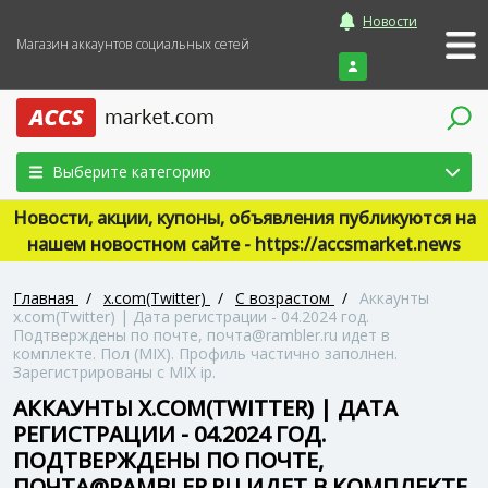
Новости
Магазин аккаунтов социальных сетей
Войти
Выберите категорию
Новости, акции, купоны, объявления публикуются на
нашем новостном сайте - https://accsmarket.news
Главная
/
x.com(Twitter)
/
С возрастом
/
Аккаунты
x.com(Twitter) | Дата регистрации - 04.2024 год.
Подтверждены по почте, почта@rambler.ru идет в
комплекте. Пол (MIX). Профиль частично заполнен.
Зарегистрированы с MIX ip.
АККАУНТЫ X.COM(TWITTER) | ДАТА
РЕГИСТРАЦИИ - 04.2024 ГОД.
ПОДТВЕРЖДЕНЫ ПО ПОЧТЕ,
ПОЧТА@RAMBLER.RU ИДЕТ В КОМПЛЕКТЕ.