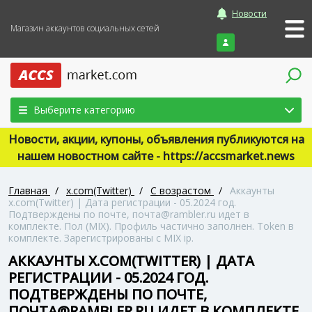
Новости
Магазин аккаунтов социальных сетей
Войти
Выберите категорию
Новости, акции, купоны, объявления публикуются на
нашем новостном сайте - https://accsmarket.news
Главная
/
x.com(Twitter)
/
С возрастом
/
Аккаунты
x.com(Twitter) | Дата регистрации - 05.2024 год.
Подтверждены по почте, почта@rambler.ru идет в
комплекте. Пол (MIX). Профиль частично заполнен. Token в
комплекте. Зарегистрированы с MIX ip.
АККАУНТЫ X.COM(TWITTER) | ДАТА
РЕГИСТРАЦИИ - 05.2024 ГОД.
ПОДТВЕРЖДЕНЫ ПО ПОЧТЕ,
ПОЧТА@RAMBLER.RU ИДЕТ В КОМПЛЕКТЕ.