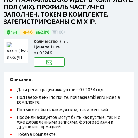
ПОЛ (MIX). ПРОФИЛЬ ЧАСТИЧНО
ЗАПОЛНЕН. TOKEN В КОМПЛЕКТЕ.
ЗАРЕГИСТРИРОВАНЫ С MIX IP.
48ч
4.6
2.8%
100+
Количество
0 шт.
Цена за 1 шт.
от
0,324 $
Описание.
Дата регистрации аккаунтов – 05.2024 год.
Подтверждены по почте, почта@rambler.ru идет в
комплекте.
Пол может быть как мужской, так и женский.
Профили аккаунтов могут быть как пустые, так и с
уже добавленными записями, фотографиями и
другой информацией.
Token в комплекте.