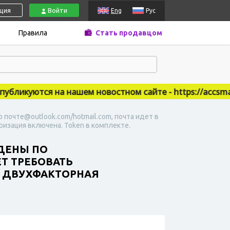
ация
Войти
Eng
Рус
Правила
Стать продавцом
икуются на нашем новостном сайте - https://accsmarke
о почте@outlook.com/hotmail.com, почта идет в
ризация включена. Token в комплекте.
ЖДЕНЫ ПО
Т ТРЕБОВАТЬ
. ДВУХФАКТОРНАЯ