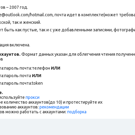
ов – 2007 год.
outlook.com/hotmail.com, почта идет в комплекте(может требов
ской, так и женский.
т быть как пустые, так и с уже добавленными записями, фотограф
ация включена.
каунтов.
Формат данных указан для облегчения чтения полученны
ов
та:пароль почта:телефон
ИЛИ
та:пароль почта
ИЛИ
та:пароль почта:token
е.
 используйте
прокси
е количество аккаунтов(до 10) и протестируйте их
зованию аккаунтов:
рекомендации
ов можно работать с аккаунтами:
подборка