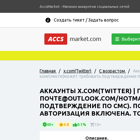
AccsMarket - Магазин аккаунтов социальных сетей
Создать тикет / Задать вопрос
Выберит
Главная
/
x.com(Twitter)
/
С возрастом
/
Акк
комплекте(может требовать подтверждение по с
АККАУНТЫ X.COM(TWITTER) |
ПОЧТЕ@OUTLOOK.COM/HOTMAI
ПОДТВЕРЖДЕНИЕ ПО СМС). П
АВТОРИЗАЦИЯ ВКЛЮЧЕНА. TO
48ч
4.8
0.1%
10+
Описание.