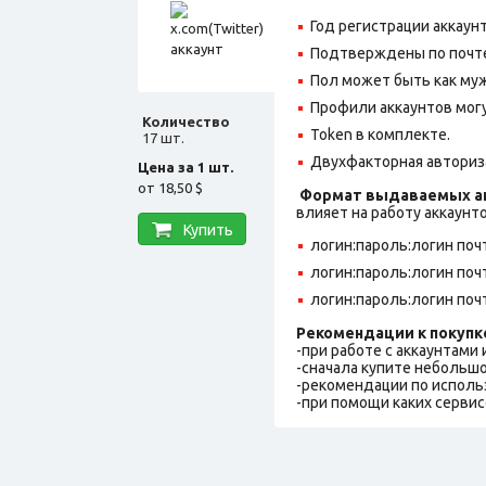
Год регистрации аккаунт
Подтверждены по почте@
Пол может быть как муж
Профили аккаунтов могу
Количество
Token в комплекте.
17 шт.
Двухфакторная авториз
Цена за 1 шт.
от
18,50 $
Формат выдаваемых ак
влияет на работу аккаунт
Купить
логин:пароль:логин поч
логин:пароль:логин поч
логин:пароль:логин поч
Рекомендации к покупк
-при работе с аккаунтами
-сначала купите небольшо
-рекомендации по исполь
-при помощи каких сервис