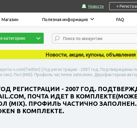
+ Регистр
Новости
Магазин
Полезная информация
FAQ
е категорию
Новости, акции, купоны, объявления публ
аунты x.com(Twitter) | Год регистрации - 2007 год. Подтверждены п
мс). Пол (MIX). Профиль частично заполнен. Двухфакторная авто
 ГОД РЕГИСТРАЦИИ - 2007 ГОД. ПОДТВЕР
L.COM, ПОЧТА ИДЕТ В КОМПЛЕКТЕ(МОЖЕ
ОЛ (MIX). ПРОФИЛЬ ЧАСТИЧНО ЗАПОЛНЕН
KEN В КОМПЛЕКТЕ.