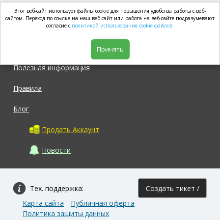
Этот веб-сайт использует файлы cookie для повышения удобства работы с веб-
market.com
сайтом. Переход по ссылке на наш веб-сайт или работа на веб-сайте подразумевают
согласие с
политикой использования cookie файлов.
Магазин
Принять
Полезная информация
Правила
Блог
Продать Аккаунт
Новости
Тех. поддержка:
Создать тикет /
Карта сайта
Публичная оферта
Задать вопрос
Политика защиты данных