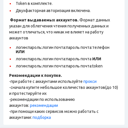
Token в комплекте.
Двухфакторная авторизация включена.
Формат выдаваемых аккаунтов.
Формат данных
указан для облегчения чтения полученных данных и
может отличаться, что никак не влияет на работу
аккаунтов
логин:пароль:логин почта:пароль почта:телефон
ИЛИ
логин:пароль:логин почта:пароль почта
ИЛИ
логин:пароль:логин почта:пароль почта:token
Рекомендации к покупке.
-при работе с аккаунтами используйте
прокси
-сначала купите небольшое количество аккаунтов(до 10)
и протестируйте их
-рекомендации по использованию
аккаунтов:
рекомендации
-при помощи каких сервисов можно работать с
аккаунтами:
подборка