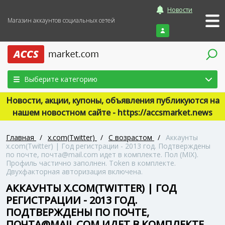
Новости
Магазин аккаунтов социальных сетей
Войти
Выберите категорию
Новости, акции, купоны, объявления публикуются на
нашем новостном сайте - https://accsmarket.news
Главная
/
x.com(Twitter)
/
С возрастом
/
Аккаунты
x.com(Twitter) | Год регистрации - 2013 год. Подтверждены
по почте, почта@mail.com идет в комплекте. Пол (MIX).
Профиль частично заполнен. Token в комплекте.
Двухфакторная авторизация включена.
АККАУНТЫ X.COM(TWITTER) | ГОД
РЕГИСТРАЦИИ - 2013 ГОД.
ПОДТВЕРЖДЕНЫ ПО ПОЧТЕ,
ПОЧТА@MAIL.COM ИДЕТ В КОМПЛЕКТЕ.