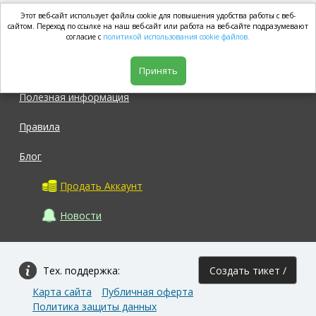
Этот веб-сайт использует файлы cookie для повышения удобства работы с веб-
market.com
сайтом. Переход по ссылке на наш веб-сайт или работа на веб-сайте подразумевают
согласие с
политикой использования cookie файлов.
Магазин
Принять
Полезная информация
Правила
Блог
Продать Аккаунт
Новости
Тех. поддержка:
Создать тикет /
Карта сайта
Публичная оферта
Задать вопрос
Политика защиты данных