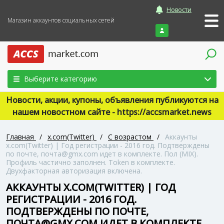
Новости
Магазин аккаунтов социальных сетей
Войти
Выберите категорию
Новости, акции, купоны, объявления публикуются на
нашем новостном сайте - https://accsmarket.news
Главная
/
x.com(Twitter)
/
С возрастом
/
Аккаунты
x.com(Twitter) | Год регистрации - 2016 год. Подтверждены
по почте, почта@gmx.com идет в комплекте. Пол (MIX).
Профиль частично заполнен. Token в комплекте.
Двухфакторная авторизация включена.
АККАУНТЫ X.COM(TWITTER) | ГОД
РЕГИСТРАЦИИ - 2016 ГОД.
ПОДТВЕРЖДЕНЫ ПО ПОЧТЕ,
ПОЧТА@GMX.COM ИДЕТ В КОМПЛЕКТЕ.