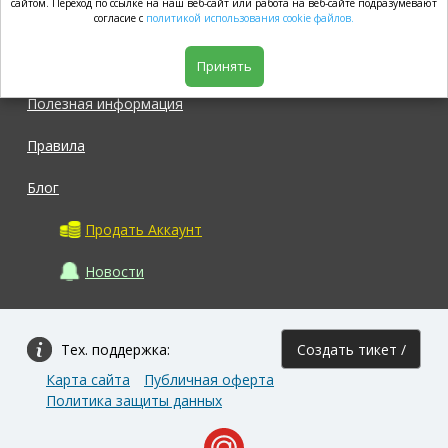
market.com
сайтом. Переход по ссылке на наш веб-сайт или работа на веб-сайте подразумевают
согласие с
политикой использования cookie файлов.
Магазин
Принять
Полезная информация
Правила
Блог
Продать Аккаунт
Новости
Тех. поддержка:
Создать тикет /
Карта сайта
Публичная оферта
Задать вопрос
Политика защиты данных