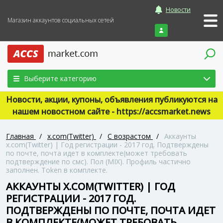
Новости
Магазин аккаунтов социальных сетей
Войти
Выберите категорию
Новости, акции, купоны, объявления публикуются на
нашем новостном сайте - https://accsmarket.news
Главная
/
x.com(Twitter)
/
С возрастом
/
Аккаунты
x.com(Twitter) | Год регистрации - 2017 год. Подтверждены
по почте, почта идет в комплекте(может требовать
подтверждение по смс). Пол (MIX). Профиль частично
заполнен. Token в комплекте.
АККАУНТЫ X.COM(TWITTER) | ГОД
РЕГИСТРАЦИИ - 2017 ГОД.
ПОДТВЕРЖДЕНЫ ПО ПОЧТЕ, ПОЧТА ИДЕТ
В КОМПЛЕКТЕ(МОЖЕТ ТРЕБОВАТЬ