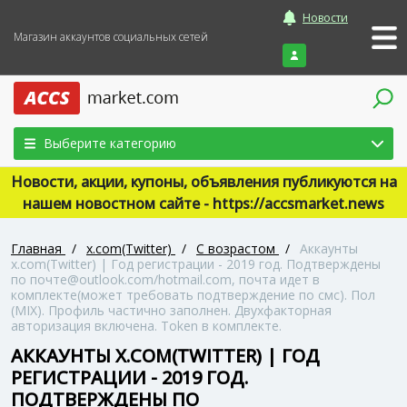
Новости
Магазин аккаунтов социальных сетей
Войти
Выберите категорию
Новости, акции, купоны, объявления публикуются на
нашем новостном сайте - https://accsmarket.news
Главная
/
x.com(Twitter)
/
С возрастом
/
Аккаунты
x.com(Twitter) | Год регистрации - 2019 год. Подтверждены
по почте@outlook.com/hotmail.com, почта идет в
комплекте(может требовать подтверждение по смс). Пол
(MIX). Профиль частично заполнен. Двухфакторная
авторизация включена. Token в комплекте.
АККАУНТЫ X.COM(TWITTER) | ГОД
РЕГИСТРАЦИИ - 2019 ГОД.
ПОДТВЕРЖДЕНЫ ПО