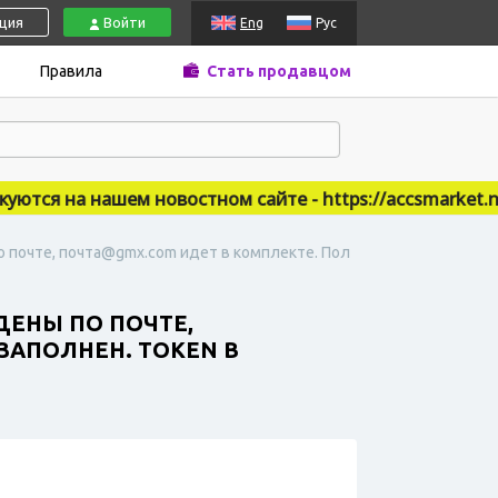
ация
Войти
Eng
Рус
Правила
Стать продавцом
ся на нашем новостном сайте - https://accsmarket.news
по почте, почта@gmx.com идет в комплекте. Пол
ЖДЕНЫ ПО ПОЧТЕ,
ЗАПОЛНЕН. TOKEN В