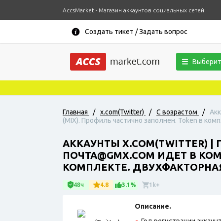
AccsMarket - Магазин аккаунтов социальных сетей
Создать тикет / Задать вопрос
Выберит
Главная
/
x.com(Twitter)
/
С возрастом
/
Акк
(MIX). Профиль частично заполнен. Token в ко
АККАУНТЫ X.COM(TWITTER) |
ПОЧТА@GMX.COM ИДЕТ В КОМП
КОМПЛЕКТЕ. ДВУХФАКТОРНА
48ч
4.8
3.1%
1k+
Описание.
Год регистрации аккаунт