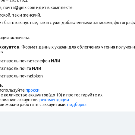
, почта@gmx.com идет в комплекте.
ской, так и женский.
т быть как пустые, так и с уже добавленными записями, фотограф
ация включена.
каунтов.
Формат данных указан для облегчения чтения полученны
ов
та:пароль почта:телефон
ИЛИ
та:пароль почта
ИЛИ
та:пароль почта:token
е.
 используйте
прокси
е количество аккаунтов(до 10) и протестируйте их
зованию аккаунтов:
рекомендации
ов можно работать с аккаунтами:
подборка