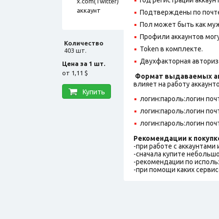
Подтверждены по почте
Пол может быть как муж
Профили аккаунтов могу
Количество
Token в комплекте.
403 шт.
Двухфакторная авториз
Цена за 1 шт.
от
1,11 $
Формат выдаваемых ак
влияет на работу аккаунт
Купить
логин:пароль:логин поч
логин:пароль:логин поч
логин:пароль:логин поч
Рекомендации к покупк
-при работе с аккаунтами
-сначала купите небольшо
-рекомендации по исполь
-при помощи каких сервис