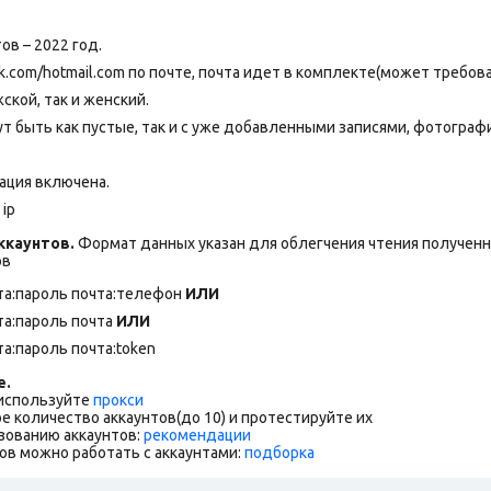
ов – 2022 год.
om/hotmail.com по почте, почта идет в комплекте(может требов
ской, так и женский.
т быть как пустые, так и с уже добавленными записями, фотограф
ация включена.
ip
каунтов.
Формат данных указан для облегчения чтения полученны
ов
та:пароль почта:телефон
ИЛИ
та:пароль почта
ИЛИ
та:пароль почта:token
е.
 используйте
прокси
е количество аккаунтов(до 10) и протестируйте их
зованию аккаунтов:
рекомендации
ов можно работать с аккаунтами:
подборка