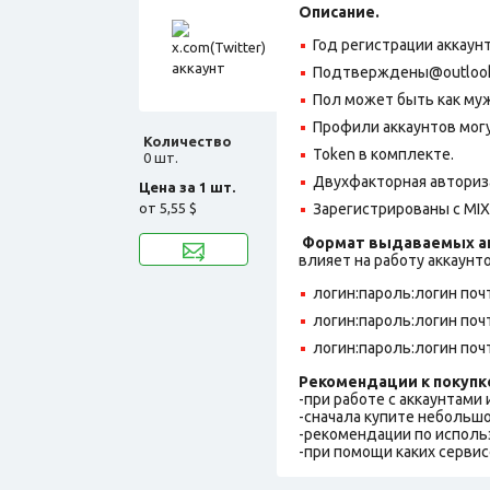
Описание.
Год регистрации аккаунт
Подтверждены@outlook.c
Пол может быть как муж
Профили аккаунтов могу
Количество
Token в комплекте.
0 шт.
Двухфакторная авториз
Цена за 1 шт.
от
5,55 $
Зарегистрированы с MIX 
Формат выдаваемых ак
влияет на работу аккаунт
логин:пароль:логин поч
логин:пароль:логин поч
логин:пароль:логин поч
Рекомендации к покупк
-при работе с аккаунтами
-сначала купите небольшо
-рекомендации по исполь
-при помощи каких сервис