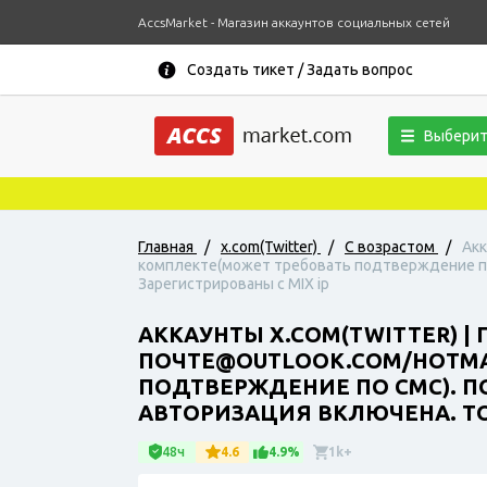
AccsMarket - Магазин аккаунтов социальных сетей
Создать тикет / Задать вопрос
Выберит
Главная
/
x.com(Twitter)
/
С возрастом
/
Акк
комплекте(может требовать подтверждение по с
Зарегистрированы с MIX ip
АККАУНТЫ X.COM(TWITTER) |
ПОЧТЕ@OUTLOOK.COM/HOTMAI
ПОДТВЕРЖДЕНИЕ ПО СМС). П
АВТОРИЗАЦИЯ ВКЛЮЧЕНА. TO
48ч
4.6
4.9%
1k+