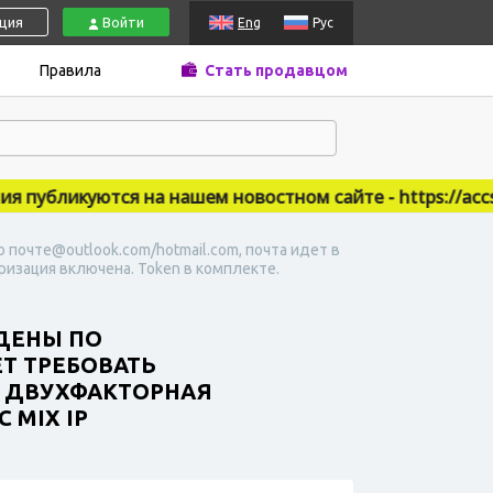
ация
Войти
Eng
Рус
Правила
Стать продавцом
убликуются на нашем новостном сайте - https://accsma
о почте@outlook.com/hotmail.com, почта идет в
ризация включена. Token в комплекте.
ЖДЕНЫ ПО
Т ТРЕБОВАТЬ
. ДВУХФАКТОРНАЯ
 MIX IP