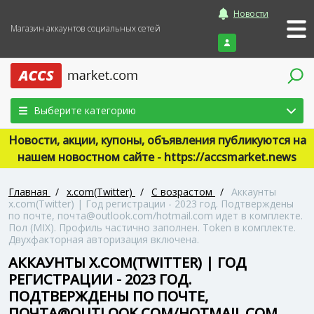
Новости
Магазин аккаунтов социальных сетей
Войти
Выберите категорию
Новости, акции, купоны, объявления публикуются на
нашем новостном сайте - https://accsmarket.news
Главная
/
x.com(Twitter)
/
С возрастом
/
Аккаунты
x.com(Twitter) | Год регистрации - 2023 год. Подтверждены
по почте, почта@outlook.com/hotmail.com идет в комплекте.
Пол (MIX). Профиль частично заполнен. Token в комплекте.
Двухфакторная авторизация включена.
АККАУНТЫ X.COM(TWITTER) | ГОД
РЕГИСТРАЦИИ - 2023 ГОД.
ПОДТВЕРЖДЕНЫ ПО ПОЧТЕ,
ПОЧТА@OUTLOOK.COM/HOTMAIL.COM