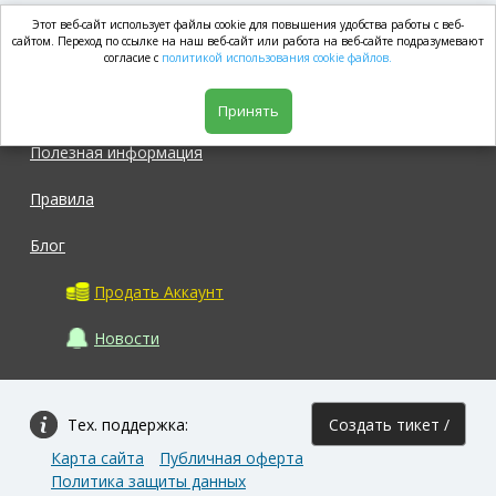
Этот веб-сайт использует файлы cookie для повышения удобства работы с веб-
market.com
сайтом. Переход по ссылке на наш веб-сайт или работа на веб-сайте подразумевают
согласие с
политикой использования cookie файлов.
Магазин
Принять
Полезная информация
Правила
Блог
Продать Аккаунт
Новости
Тех. поддержка:
Создать тикет /
Карта сайта
Публичная оферта
Задать вопрос
Политика защиты данных