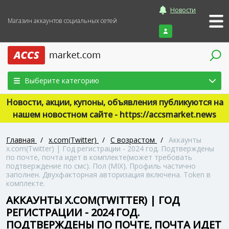
Новости
Магазин аккаунтов социальных сетей
Войти
Выберите категорию
Новости, акции, купоны, объявления публикуются на
нашем новостном сайте - https://accsmarket.news
Главная
/
x.com(Twitter)
/
С возрастом
/
Аккаунты
x.com(Twitter) | Год регистрации - 2024 год. Подтверждены
по почте, почта идет в комплекте(может требовать
подтверждение по смс). Пол (MIX). Профиль частично
заполнен. Двухфакторная авторизация включена. Token в
комплекте.
АККАУНТЫ X.COM(TWITTER) | ГОД
РЕГИСТРАЦИИ - 2024 ГОД.
ПОДТВЕРЖДЕНЫ ПО ПОЧТЕ, ПОЧТА ИДЕТ