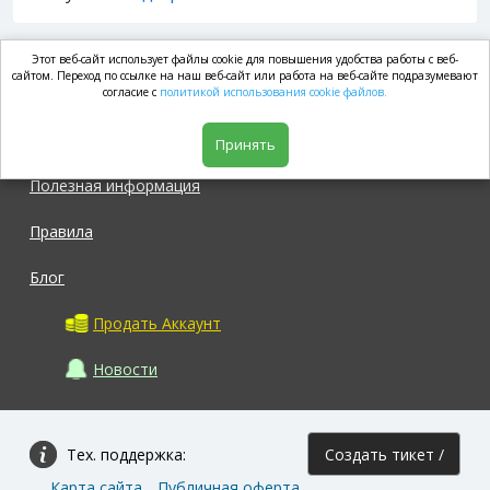
Этот веб-сайт использует файлы cookie для повышения удобства работы с веб-
market.com
сайтом. Переход по ссылке на наш веб-сайт или работа на веб-сайте подразумевают
согласие с
политикой использования cookie файлов.
Магазин
Принять
Полезная информация
Правила
Блог
Продать Аккаунт
Новости
Тех. поддержка:
Создать тикет /
Карта сайта
Публичная оферта