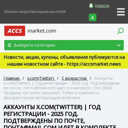
Новости
Магазин аккаунтов социальных сетей
Войти
Выберите категорию
Новости, акции, купоны, объявления публикуются на
нашем новостном сайте - https://accsmarket.news
Главная
/
x.com(Twitter)
/
С возрастом
/
Аккаунты
x.com(Twitter) | Год регистрации - 2025 год. Подтверждены
по почте, почта@mail.com идет в комплекте. Пол (MIX).
Профиль частично заполнен. Token в комплекте.
Двухфакторная авторизация включена.
АККАУНТЫ X.COM(TWITTER) | ГОД
РЕГИСТРАЦИИ - 2025 ГОД.
ПОДТВЕРЖДЕНЫ ПО ПОЧТЕ,
ПОЧТА@MAIL.COM ИДЕТ В КОМПЛЕКТЕ.