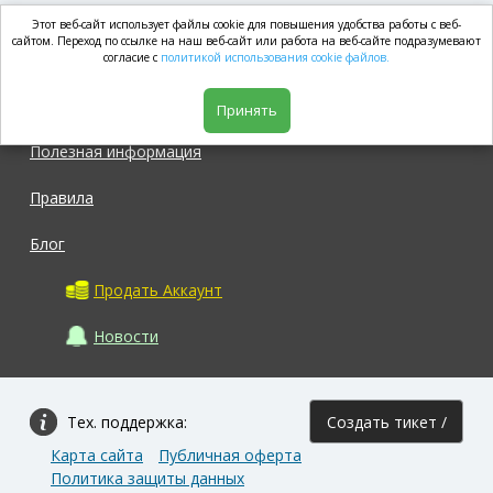
Этот веб-сайт использует файлы cookie для повышения удобства работы с веб-
market.com
сайтом. Переход по ссылке на наш веб-сайт или работа на веб-сайте подразумевают
согласие с
политикой использования cookie файлов.
Магазин
Принять
Полезная информация
Правила
Блог
Продать Аккаунт
Новости
Тех. поддержка:
Создать тикет /
Карта сайта
Публичная оферта
Задать вопрос
Политика защиты данных