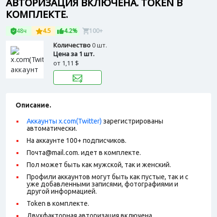
АВТОРИЗАЦИЯ ВКЛЮЧЕНА. TOKEN В
КОМПЛЕКТЕ.
48ч
4.5
4.2%
100+
Количество
0 шт.
Цена за 1 шт.
от
1,11 $
Описание.
Аккаунты x.com(Twitter)
зарегистрированы
автоматически.
На аккаунте 100+ подписчиков.
Почта@mail.com. идет в комплекте.
Пол может быть как мужской, так и женский.
Профили аккаунтов могут быть как пустые, так и с
уже добавленными записями, фотографиями и
другой информацией.
Token в комплекте.
Двухфакторная авторизация включена.