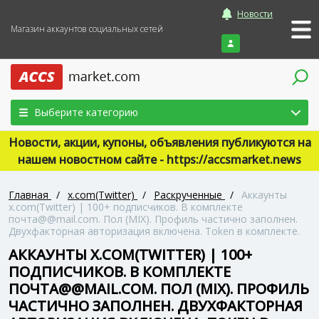
Новости
Магазин аккаунтов социальных сетей
Войти
Выберите категорию
Новости, акции, купоны, объявления публикуются на
нашем новостном сайте - https://accsmarket.news
Главная
/
x.com(Twitter)
/
Раскрученные
/
Аккаунты
x.com(Twitter) | 100+ подписчиков. В комплекте
почта@@mail.com. Пол (MIX). Профиль частично заполнен.
Двухфакторная авторизация включена. Token в комплекте.
АККАУНТЫ X.COM(TWITTER) | 100+
ПОДПИСЧИКОВ. В КОМПЛЕКТЕ
ПОЧТА@@MAIL.COM. ПОЛ (MIX). ПРОФИЛЬ
ЧАСТИЧНО ЗАПОЛНЕН. ДВУХФАКТОРНАЯ