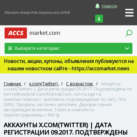
Новости
Магазин аккаунтов социальных сетей
Войти
Выберите категорию
Новости, акции, купоны, объявления публикуются на
нашем новостном сайте - https://accsmarket.news
Главная
/
x.com(Twitter)
/
С возрастом
/
Аккаунты
x.com(Twitter) | Дата регистрации 09.2017. Подтверждены по
почте@outlook.com/hotmail.com, почта идет в
комплекте(может требовать подтверждение по смс). Пол
(MIX). Профиль частично заполнен. Двухфакторная
авторизация включена. Token в комплекте.
Зарегистрированы с MIX ip
АККАУНТЫ X.COM(TWITTER) | ДАТА
РЕГИСТРАЦИИ 09.2017. ПОДТВЕРЖДЕНЫ