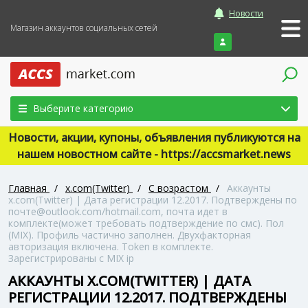
Новости
Магазин аккаунтов социальных сетей
Войти
Выберите категорию
Новости, акции, купоны, объявления публикуются на
нашем новостном сайте - https://accsmarket.news
Главная
/
x.com(Twitter)
/
С возрастом
/
Аккаунты
x.com(Twitter) | Дата регистрации 12.2017. Подтверждены по
почте@outlook.com/hotmail.com, почта идет в
комплекте(может требовать подтверждение по смс). Пол
(MIX). Профиль частично заполнен. Двухфакторная
авторизация включена. Token в комплекте.
Зарегистрированы с MIX ip
АККАУНТЫ X.COM(TWITTER) | ДАТА
РЕГИСТРАЦИИ 12.2017. ПОДТВЕРЖДЕНЫ