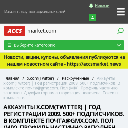
Новости
Магазин аккаунтов социальных сетей
Войти
Выберите категорию
Новости, акции, купоны, объявления публикуются на
нашем новостном сайте - https://accsmarket.news
Главная
/
x.com(Twitter)
/
Раскрученные
/
Аккаунты
x.com(Twitter) | Год регистрации 2009. 500+ подписчиков. В
комплекте почта@gmx.com. Пол (MIX). Профиль частично
заполнен. Двухфакторная авторизация включена. Token в
комплекте.
АККАУНТЫ X.COM(TWITTER) | ГОД
РЕГИСТРАЦИИ 2009. 500+ ПОДПИСЧИКОВ.
В КОМПЛЕКТЕ ПОЧТА@GMX.COM. ПОЛ
(MIX). ПРОФИЛЬ ЧАСТИЧНО ЗАПОЛНЕН.