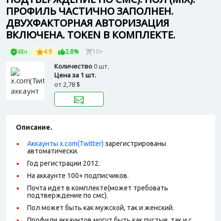
ПРОФИЛЬ ЧАСТИЧНО ЗАПОЛНЕН.
ДВУХФАКТОРНАЯ АВТОРИЗАЦИЯ
ВКЛЮЧЕНА. TOKEN В КОМПЛЕКТЕ.
48ч
4.9
2.8%
10+
Количество
0 шт.
Цена за 1 шт.
от
2,78 $
Описание.
Аккаунты x.com(Twitter)
зарегистрированы
автоматически.
Год регистрации 2012.
На аккаунте 100+ подписчиков.
Почта идет в комплекте(может требовать
подтверждение по смс).
Пол может быть как мужской, так и женский.
Профили аккаунтов могут быть как пустые, так и с