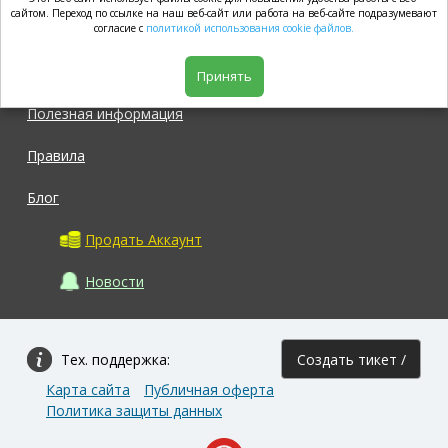
market.com
сайтом. Переход по ссылке на наш веб-сайт или работа на веб-сайте подразумевают
согласие с
политикой использования cookie файлов.
Магазин
Принять
Полезная информация
Правила
Блог
Продать Аккаунт
Новости
Тех. поддержка:
Создать тикет /
Карта сайта
Публичная оферта
Задать вопрос
Политика защиты данных