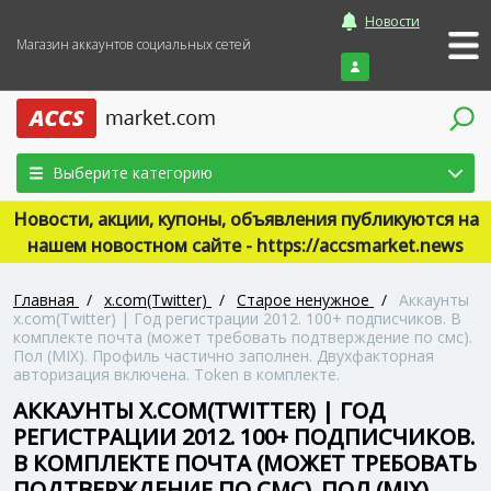
Новости
Магазин аккаунтов социальных сетей
Войти
Выберите категорию
Новости, акции, купоны, объявления публикуются на
нашем новостном сайте - https://accsmarket.news
Главная
/
x.com(Twitter)
/
Старое ненужное
/
Аккаунты
x.com(Twitter) | Год регистрации 2012. 100+ подписчиков. В
комплекте почта (может требовать подтверждение по смс).
Пол (MIX). Профиль частично заполнен. Двухфакторная
авторизация включена. Token в комплекте.
АККАУНТЫ X.COM(TWITTER) | ГОД
РЕГИСТРАЦИИ 2012. 100+ ПОДПИСЧИКОВ.
В КОМПЛЕКТЕ ПОЧТА (МОЖЕТ ТРЕБОВАТЬ
ПОДТВЕРЖДЕНИЕ ПО СМС). ПОЛ (MIX).