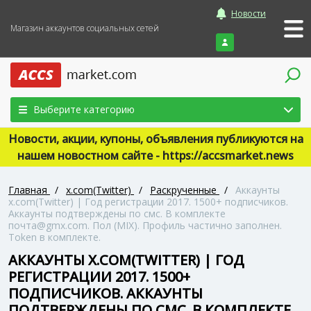
Новости
Магазин аккаунтов социальных сетей
Войти
Выберите категорию
Новости, акции, купоны, объявления публикуются на
нашем новостном сайте - https://accsmarket.news
Главная
/
x.com(Twitter)
/
Раскрученные
/
Аккаунты
x.com(Twitter) | Год регистрации 2017. 1500+ подписчиков.
Аккаунты подтверждены по смс. В комплекте
почта@gmx.com. Пол (MIX). Профиль частично заполнен.
Token в комплекте.
АККАУНТЫ X.COM(TWITTER) | ГОД
РЕГИСТРАЦИИ 2017. 1500+
ПОДПИСЧИКОВ. АККАУНТЫ
ПОДТВЕРЖДЕНЫ ПО СМС. В КОМПЛЕКТЕ