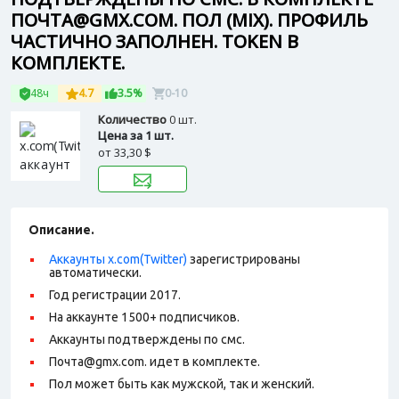
ПОЧТА@GMX.COM. ПОЛ (MIX). ПРОФИЛЬ
ЧАСТИЧНО ЗАПОЛНЕН. TOKEN В
КОМПЛЕКТЕ.
48ч
4.7
3.5%
0-10
Количество
0 шт.
Цена за 1 шт.
от
33,30 $
Описание.
Аккаунты x.com(Twitter)
зарегистрированы
автоматически.
Год регистрации 2017.
На аккаунте 1500+ подписчиков.
Аккаунты подтверждены по смс.
Почта@gmx.com. идет в комплекте.
Пол может быть как мужской, так и женский.