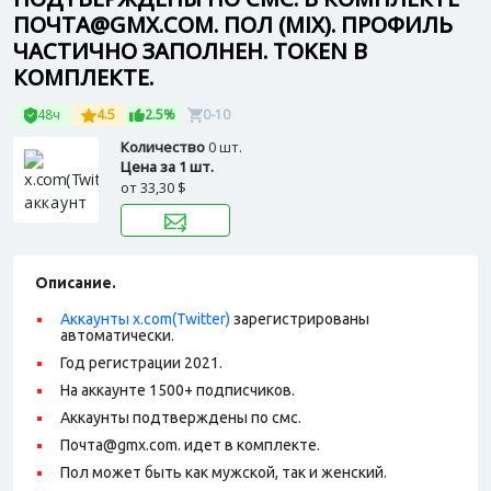
ПОЧТА@GMX.COM. ПОЛ (MIX). ПРОФИЛЬ
ЧАСТИЧНО ЗАПОЛНЕН. TOKEN В
КОМПЛЕКТЕ.
48ч
4.5
2.5%
0-10
Количество
0 шт.
Цена за 1 шт.
от
33,30 $
Описание.
Аккаунты x.com(Twitter)
зарегистрированы
автоматически.
Год регистрации 2021.
На аккаунте 1500+ подписчиков.
Аккаунты подтверждены по смс.
Почта@gmx.com. идет в комплекте.
Пол может быть как мужской, так и женский.