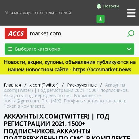
Новости
Магазин аккаунтов социальных сетей
Войти
Выберите категорию
Новости, акции, купоны, объявления публикуются на
нашем новостном сайте - https://accsmarket.news
Главная
/
x.com(Twitter)
/
Раскрученные
/
Аккаунты
x.com(Twitter) | Год регистрации 2021. 1500+ подписчиков.
Аккаунты подтверждены по смс. В комплекте
почта@gmx.com. Пол (MIX). Профиль частично заполнен.
Token в комплекте.
АККАУНТЫ X.COM(TWITTER) | ГОД
РЕГИСТРАЦИИ 2021. 1500+
ПОДПИСЧИКОВ. АККАУНТЫ
ПОДТВЕРЖДЕНЫ ПО СМС. В КОМПЛЕКТЕ