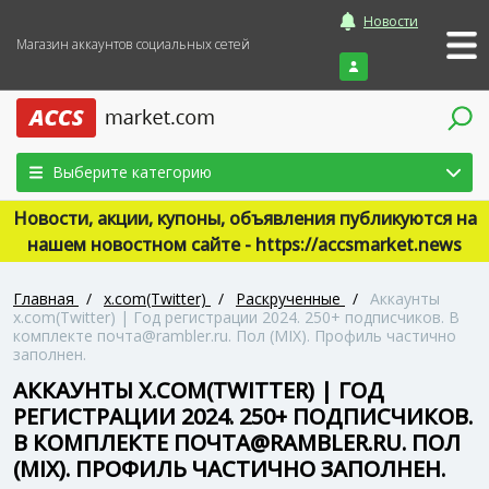
Новости
Магазин аккаунтов социальных сетей
Войти
Выберите категорию
Новости, акции, купоны, объявления публикуются на
нашем новостном сайте - https://accsmarket.news
Главная
/
x.com(Twitter)
/
Раскрученные
/
Аккаунты
x.com(Twitter) | Год регистрации 2024. 250+ подписчиков. В
комплекте почта@rambler.ru. Пол (MIX). Профиль частично
заполнен.
АККАУНТЫ X.COM(TWITTER) | ГОД
РЕГИСТРАЦИИ 2024. 250+ ПОДПИСЧИКОВ.
В КОМПЛЕКТЕ ПОЧТА@RAMBLER.RU. ПОЛ
(MIX). ПРОФИЛЬ ЧАСТИЧНО ЗАПОЛНЕН.