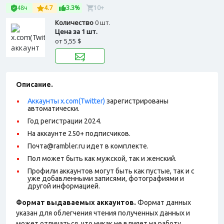
48ч
4.7
3.3%
10+
Количество
0 шт.
Цена за 1 шт.
от
5,55 $
Описание.
Аккаунты x.com(Twitter)
зарегистрированы
автоматически.
Год регистрации 2024.
На аккаунте 250+ подписчиков.
Почта@rambler.ru идет в комплекте.
Пол может быть как мужской, так и женский.
Профили аккаунтов могут быть как пустые, так и с
уже добавленными записями, фотографиями и
другой информацией.
Формат выдаваемых аккаунтов.
Формат данных
указан для облегчения чтения полученных данных и
может отличаться, что никак не влияет на работу