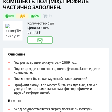
КОМПЛЕКТЕ. ПОЛ (MIX). ПРОФИЛЬ
ЧАСТИЧНО ЗАПОЛНЕН.
48ч
5
0%
1k+
Количество
0 шт.
Цена за 1 шт.
от
1,48 $
Описание.
Год регистрации аккаунтов – 2009 год.
Подтверждены по почте, почта@hotmail.com идет в
комплекте.
Пол может быть как мужской, так и женский.
Профили аккаунтов могут быть как пустые, так и с
уже добавленными записями, фотографиями и
другой информацией.
Важно:
вход осуществляется через логин(или почту) и