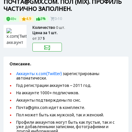
ПОЧТА@GMX.COM. ПОЛ (MIX). ПРОФИЛЬ
ЧАСТИЧНО ЗАПОЛНЕН.
48ч
4.9
3%
0-10
Количество
0 шт.
Цена за 1 шт.
от
37 $
Описание.
Аккаунты x.com(Twitter)
зарегистрированы
автоматически.
Год регистрации аккаунтов – 2011 год.
На аккаунте 1000+ подписчиков.
Аккаунты подтверждены по смс.
Почта@gmx.com идет в комплекте.
Пол может быть как мужской, так и женский.
Профили аккаунтов могут быть как пустые, так и с
уже добавленными записями, фотографиями и
другой информацией.