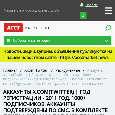
Новости
Магазин аккаунтов социальных сетей
Войти
Выберите категорию
Новости, акции, купоны, объявления публикуются на
нашем новостном сайте - https://accsmarket.news
Главная
/
x.com(Twitter)
/
Раскрученные
/
Аккаунты
x.com(Twitter) | Год регистрации - 2011 год. 1000+
подписчиков. Аккаунты подтверждены по смс. В комплекте
почта@gmx.com. Пол (MIX). Профиль частично заполнен.
АККАУНТЫ X.COM(TWITTER) | ГОД
РЕГИСТРАЦИИ - 2011 ГОД. 1000+
ПОДПИСЧИКОВ. АККАУНТЫ
ПОДТВЕРЖДЕНЫ ПО СМС. В КОМПЛЕКТЕ