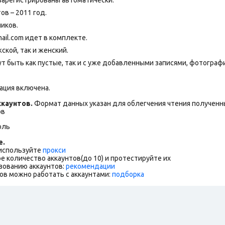
ов – 2011 год.
чиков.
ail.com идет в комплекте.
ской, так и женский.
т быть как пустые, так и с уже добавленными записями, фотограф
ация включена.
каунтов.
Формат данных указан для облегчения чтения полученны
ов
оль
е.
 используйте
прокси
е количество аккаунтов(до 10) и протестируйте их
зованию аккаунтов:
рекомендации
ов можно работать с аккаунтами:
подборка