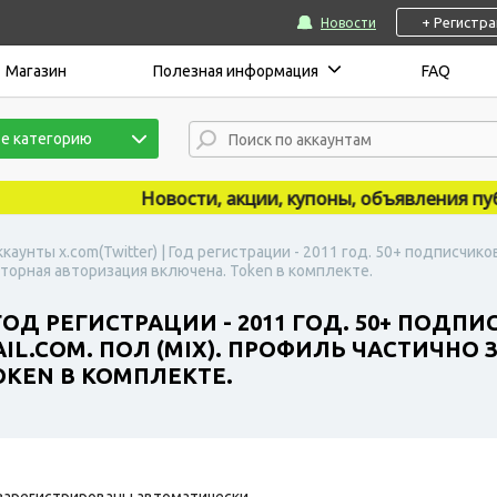
+ Регистр
Новости
Магазин
Полезная информация
FAQ
е категорию
Новости, акции, купоны, объявления публик
ккаунты x.com(Twitter) | Год регистрации - 2011 год. 50+ подписчик
кторная авторизация включена. Token в комплекте.
ГОД РЕГИСТРАЦИИ - 2011 ГОД. 50+ ПОДП
L.COM. ПОЛ (MIX). ПРОФИЛЬ ЧАСТИЧНО
KEN В КОМПЛЕКТЕ.
зарегистрированы автоматически.