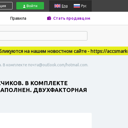
ация
Войти
Eng
Рус
Правила
Стать продавцом
уются на нашем новостном сайте - https://accsmarket.n
ов. В комплекте почта@outlook.com/hotmail.com.
ИСЧИКОВ. В КОМПЛЕКТЕ
 ЗАПОЛНЕН. ДВУХФАКТОРНАЯ