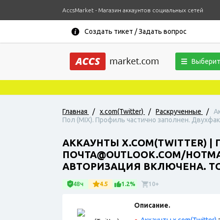
AccsMarket - Магазин аккаунтов социальных сетей
Создать тикет / Задать вопрос
Выберит
Главная
/
x.com(Twitter)
/
Раскрученные
/
А
Пол (MIX). Профиль частично заполнен. Двухфа
АККАУНТЫ X.COM(TWITTER) | 
ПОЧТА@OUTLOOK.COM/HOTMAI
АВТОРИЗАЦИЯ ВКЛЮЧЕНА. TO
48ч
4.5
1.2%
10+
Описание.
Аккаунты x.com(Twitter)