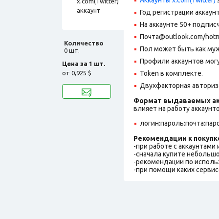
Год регистрации аккаунт
На аккаунте 50+ подпис
Почта@outlook.com/hotm
Количество
Пол может быть как муж
0 шт.
Профили аккаунтов могу
Цена за 1 шт.
от
0,925 $
Token в комплекте.
Двухфакторная авториз
Формат выдаваемых ак
влияет на работу аккаунт
логин:пароль:почта:пар
Рекомендации к покупк
-при работе с аккаунтами
-сначала купите небольшо
-рекомендации по исполь
-при помощи каких сервис