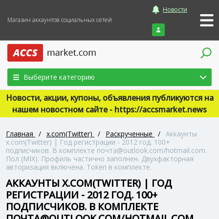
Новости
Магазин аккаунтов социальных сетей
Войти
Выберите категорию
Новости, акции, купоны, объявления публикуются на
нашем новостном сайте - https://accsmarket.news
Главная
/
x.com(Twitter)
/
Раскрученные
/
Аккаунты
x.com(Twitter) | Год регистрации - 2012 год. 100+
подписчиков. В комплекте почта@outlook.com/hotmail.com.
Пол (MIX). Профиль частично заполнен. Двухфакторная
авторизация включена. Token в комплекте.
АККАУНТЫ X.COM(TWITTER) | ГОД
РЕГИСТРАЦИИ - 2012 ГОД. 100+
ПОДПИСЧИКОВ. В КОМПЛЕКТЕ
ПОЧТА@OUTLOOK.COM/HOTMAIL.COM.