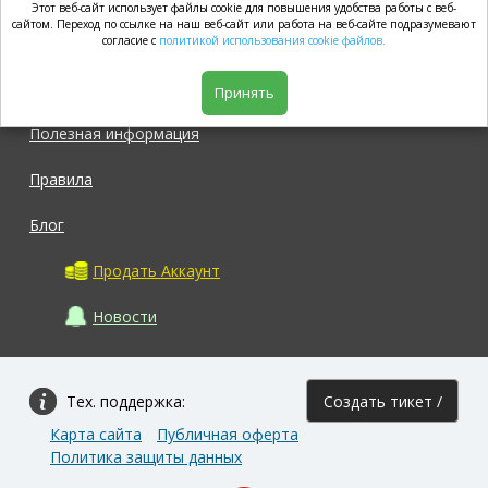
Этот веб-сайт использует файлы cookie для повышения удобства работы с веб-
market.com
сайтом. Переход по ссылке на наш веб-сайт или работа на веб-сайте подразумевают
согласие с
политикой использования cookie файлов.
Магазин
Принять
Полезная информация
Правила
Блог
Продать Аккаунт
Новости
Тех. поддержка:
Создать тикет /
Карта сайта
Публичная оферта
Задать вопрос
Политика защиты данных