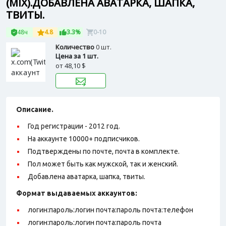
(MIX).ДОБАВЛЕНА АВАТАРКА, ШАПКА,
ТВИТЫ.
48ч
4.8
3.3%
0-10
Количество
0 шт.
Цена за 1 шт.
от
48,10 $
Описание.
Год регистрации - 2012 год.
На аккаунте 10000+ подписчиков.
Подтверждены по почте, почта в комплекте.
Пол может быть как мужской, так и женский.
Добавлена аватарка, шапка, твиты.
Формат выдаваемых аккаунтов:
логин:пароль:логин почта:пароль почта:телефон
логин:пароль:логин почта:пароль почта