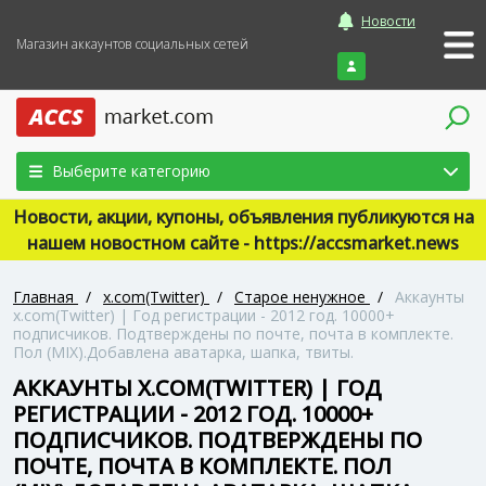
Новости
Магазин аккаунтов социальных сетей
Войти
Выберите категорию
Новости, акции, купоны, объявления публикуются на
нашем новостном сайте - https://accsmarket.news
Главная
/
x.com(Twitter)
/
Старое ненужное
/
Аккаунты
x.com(Twitter) | Год регистрации - 2012 год. 10000+
подписчиков. Подтверждены по почте, почта в комплекте.
Пол (MIX).Добавлена аватарка, шапка, твиты.
АККАУНТЫ X.COM(TWITTER) | ГОД
РЕГИСТРАЦИИ - 2012 ГОД. 10000+
ПОДПИСЧИКОВ. ПОДТВЕРЖДЕНЫ ПО
ПОЧТЕ, ПОЧТА В КОМПЛЕКТЕ. ПОЛ