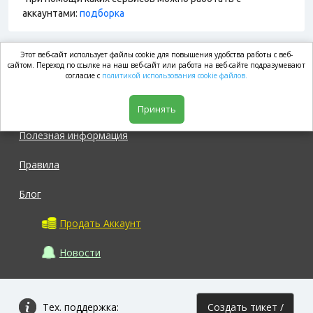
аккаунтами:
подборка
Этот веб-сайт использует файлы cookie для повышения удобства работы с веб-
market.com
сайтом. Переход по ссылке на наш веб-сайт или работа на веб-сайте подразумевают
согласие с
политикой использования cookie файлов.
Магазин
Принять
Полезная информация
Правила
Блог
Продать Аккаунт
Новости
Тех. поддержка:
Создать тикет /