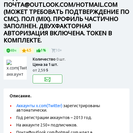
ПОЧТА@OUTLOOK.COM/HOTMAIL.COM
(МОЖЕТ ТРЕБОВАТЬ ПОДТВЕРЖДЕНИЕ ПО
СМС). ПОЛ (MIX). ПРОФИЛЬ ЧАСТИЧНО
ЗАПОЛНЕН. ДВУХФАКТОРНАЯ
АВТОРИЗАЦИЯ ВКЛЮЧЕНА. TOKEN В
КОМПЛЕКТЕ.
48ч
4.5
1%
10+
Количество
0 шт.
Цена за 1 шт.
от
2,59 $
Описание.
Аккаунты x.com(Twitter)
зарегистрированы
автоматически.
Год регистрации аккаунтов – 2013 год.
На аккаунте 250+ подписчиков.
Почта@outlook.com/hotmail.com идет в