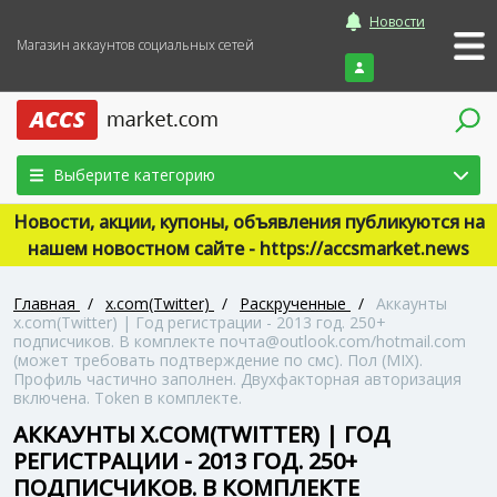
Новости
Магазин аккаунтов социальных сетей
Войти
Выберите категорию
Новости, акции, купоны, объявления публикуются на
нашем новостном сайте - https://accsmarket.news
Главная
/
x.com(Twitter)
/
Раскрученные
/
Аккаунты
x.com(Twitter) | Год регистрации - 2013 год. 250+
подписчиков. В комплекте почта@outlook.com/hotmail.com
(может требовать подтверждение по смс). Пол (MIX).
Профиль частично заполнен. Двухфакторная авторизация
включена. Token в комплекте.
АККАУНТЫ X.COM(TWITTER) | ГОД
РЕГИСТРАЦИИ - 2013 ГОД. 250+
ПОДПИСЧИКОВ. В КОМПЛЕКТЕ