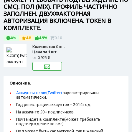
СМС). ПОЛ (MIX). ПРОФИЛЬ ЧАСТИЧНО
ЗАПОЛНЕН. ДВУХФАКТОРНАЯ
АВТОРИЗАЦИЯ ВКЛЮЧЕНА. TOKEN В
КОМПЛЕКТЕ.
48ч
4.8
4.9%
0-10
Количество
0 шт.
Цена за 1 шт.
от
0,925 $
Описание.
Аккаунты x.com(Twitter)
зарегистрированы
автоматически.
Год регистрации аккаунтов – 2014 год.
На аккаунте 50+ подписчиков.
Почта идет в комплекте(может требовать
подтверждение по смс).
Пол может быть как мужской, так и женский.