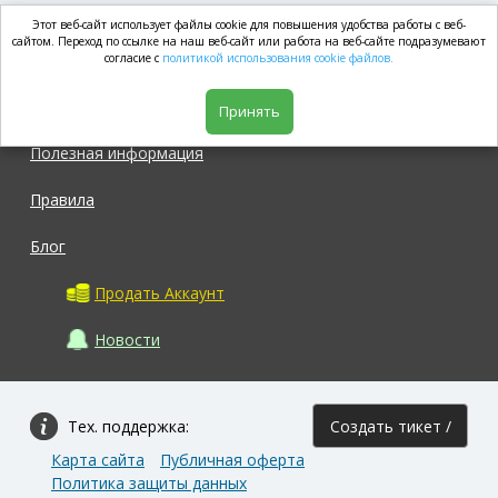
Этот веб-сайт использует файлы cookie для повышения удобства работы с веб-
market.com
сайтом. Переход по ссылке на наш веб-сайт или работа на веб-сайте подразумевают
согласие с
политикой использования cookie файлов.
Магазин
Принять
Полезная информация
Правила
Блог
Продать Аккаунт
Новости
Тех. поддержка:
Создать тикет /
Карта сайта
Публичная оферта
Задать вопрос
Политика защиты данных