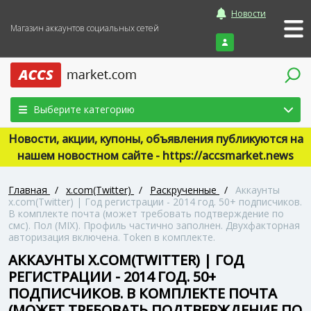
Новости
Магазин аккаунтов социальных сетей
Войти
Выберите категорию
Новости, акции, купоны, объявления публикуются на
нашем новостном сайте - https://accsmarket.news
Главная
/
x.com(Twitter)
/
Раскрученные
/
Аккаунты
x.com(Twitter) | Год регистрации - 2014 год. 50+ подписчиков.
В комплекте почта (может требовать подтверждение по
смс). Пол (MIX). Профиль частично заполнен. Двухфакторная
авторизация включена. Token в комплекте.
АККАУНТЫ X.COM(TWITTER) | ГОД
РЕГИСТРАЦИИ - 2014 ГОД. 50+
ПОДПИСЧИКОВ. В КОМПЛЕКТЕ ПОЧТА
(МОЖЕТ ТРЕБОВАТЬ ПОДТВЕРЖДЕНИЕ ПО