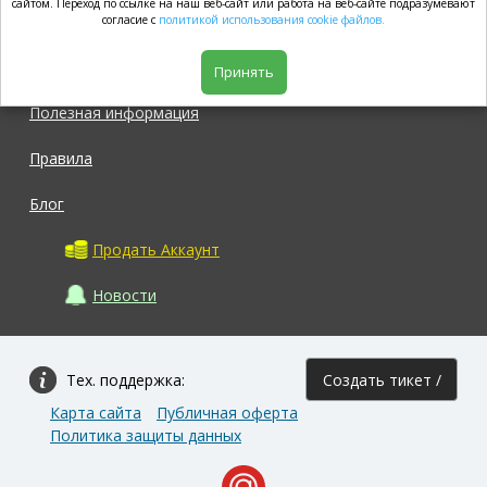
market.com
сайтом. Переход по ссылке на наш веб-сайт или работа на веб-сайте подразумевают
согласие с
политикой использования cookie файлов.
Магазин
Принять
Полезная информация
Правила
Блог
Продать Аккаунт
Новости
Тех. поддержка:
Создать тикет /
Карта сайта
Публичная оферта
Задать вопрос
Политика защиты данных