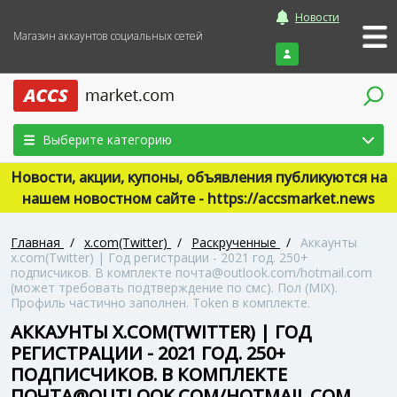
Новости
Магазин аккаунтов социальных сетей
Войти
Выберите категорию
Новости, акции, купоны, объявления публикуются на
нашем новостном сайте - https://accsmarket.news
Главная
/
x.com(Twitter)
/
Раскрученные
/
Аккаунты
x.com(Twitter) | Год регистрации - 2021 год. 250+
подписчиков. В комплекте почта@outlook.com/hotmail.com
(может требовать подтверждение по смс). Пол (MIX).
Профиль частично заполнен. Token в комплекте.
АККАУНТЫ X.COM(TWITTER) | ГОД
РЕГИСТРАЦИИ - 2021 ГОД. 250+
ПОДПИСЧИКОВ. В КОМПЛЕКТЕ
ПОЧТА@OUTLOOK.COM/HOTMAIL.COM