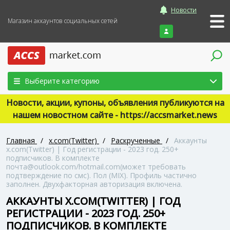
Новости
Магазин аккаунтов социальных сетей
Войти
Выберите категорию
Новости, акции, купоны, объявления публикуются на
нашем новостном сайте - https://accsmarket.news
Главная
/
x.com(Twitter)
/
Раскрученные
/
Аккаунты
x.com(Twitter) | Год регистрации - 2023 год. 250+
подписчиков. В комплекте
почта@outlook.com/hotmail.com(может требовать
подтверждение по смс). Пол (MIX). Профиль частично
заполнен. Двухфакторная авторизация включена.
АККАУНТЫ X.COM(TWITTER) | ГОД
РЕГИСТРАЦИИ - 2023 ГОД. 250+
ПОДПИСЧИКОВ. В КОМПЛЕКТЕ