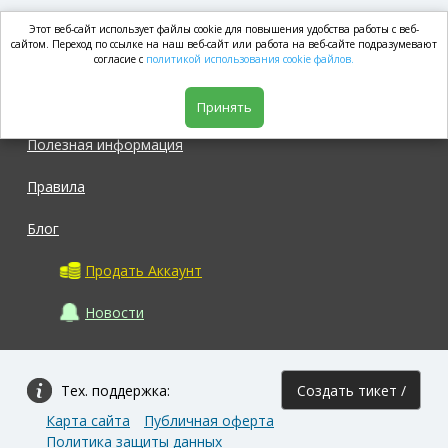
Этот веб-сайт использует файлы cookie для повышения удобства работы с веб-
market.com
сайтом. Переход по ссылке на наш веб-сайт или работа на веб-сайте подразумевают
согласие с
политикой использования cookie файлов.
Магазин
Принять
Полезная информация
Правила
Блог
Продать Аккаунт
Новости
Тех. поддержка:
Создать тикет /
Карта сайта
Публичная оферта
Задать вопрос
Политика защиты данных