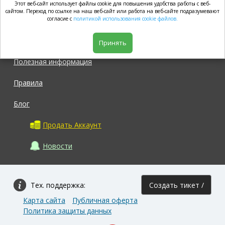
Этот веб-сайт использует файлы cookie для повышения удобства работы с веб-
market.com
сайтом. Переход по ссылке на наш веб-сайт или работа на веб-сайте подразумевают
согласие с
политикой использования cookie файлов.
Магазин
Принять
Полезная информация
Правила
Блог
Продать Аккаунт
Новости
Тех. поддержка:
Создать тикет /
Карта сайта
Публичная оферта
Задать вопрос
Политика защиты данных