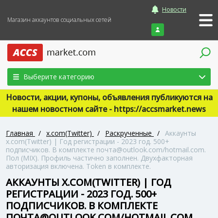
Новости
Магазин аккаунтов социальных сетей
Войти
Выберите категорию
Новости, акции, купоны, объявления публикуются на
нашем новостном сайте - https://accsmarket.news
Главная
/
x.com(Twitter)
/
Раскрученные
/
Аккаунты
x.com(Twitter) | Год регистрации - 2023 год. 500+
подписчиков. В комплекте почта@outlook.com/hotmail.com.
Пол (MIX). Профиль частично заполнен. Двухфакторная
авторизация включена. Token в комплекте.
АККАУНТЫ X.COM(TWITTER) | ГОД
РЕГИСТРАЦИИ - 2023 ГОД. 500+
ПОДПИСЧИКОВ. В КОМПЛЕКТЕ
ПОЧТА@OUTLOOK.COM/HOTMAIL.COM.