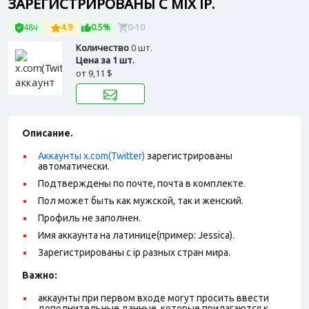
ЗАРЕГИСТРИРОВАНЫ С MIX IP.
48ч
4.9
0.5%
0-10
Количество
0 шт.
Цена за 1 шт.
от
9,11 $
Описание.
Аккаунты x.com(Twitter)
зарегистрированы
автоматически.
Подтверждены по почте, почта в комплекте.
Пол может быть как мужской, так и женский.
Профиль не заполнен.
Имя аккаунта на латинице(пример: Jessica).
Зарегистрированы с ip разных стран мира.
Важно:
аккаунты при первом входе могут просить ввести
дополнительные данные, которые прилагаются к