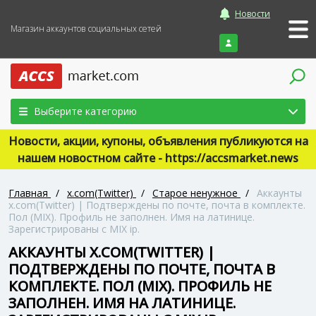
Новости
Магазин аккаунтов социальных сетей
Войти
Выберите категорию
Новости, акции, купоны, объявления публикуются на
нашем новостном сайте - https://accsmarket.news
Главная
/
x.com(Twitter)
/
Старое ненужное
/
Аккаунты
x.com(Twitter) | Подтверждены по почте, почта в комплекте.
Пол (MIX). Профиль не заполнен. Имя на латинице.
Зарегистрированы с MIX ip.
АККАУНТЫ X.COM(TWITTER) |
ПОДТВЕРЖДЕНЫ ПО ПОЧТЕ, ПОЧТА В
КОМПЛЕКТЕ. ПОЛ (MIX). ПРОФИЛЬ НЕ
ЗАПОЛНЕН. ИМЯ НА ЛАТИНИЦЕ.