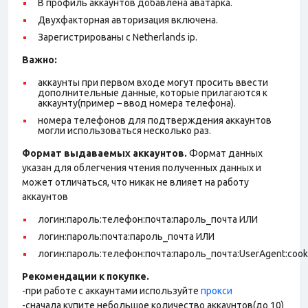
В профиль аккаунтов добавлена аватарка.
Двухфакторная авторизация включена.
Зарегистрированы с Netherlands ip.
Важно:
аккаунты при первом входе могут просить ввести
дополнительные данные, которые прилагаются к
аккаунту(пример – ввод номера телефона).
номера телефонов для подтверждения аккаунтов
могли использоваться несколько раз.
Формат выдаваемых аккаунтов.
Формат данных
указан для облегчения чтения полученных данных и
может отличаться, что никак не влияет на работу
аккаунтов
логин:пароль:телефон:почта:пароль_почта ИЛИ
логин:пароль:почта:пароль_почта ИЛИ
логин:пароль:телефон:почта:пароль_почта:UserAgent:cook
Рекомендации к покупке.
-при работе с аккаунтами используйте
прокси
-сначала купите небольшое количество аккаунтов(до 10)