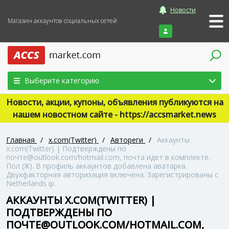
Новости
Магазин аккаунтов социальных сетей
Войти
Выберите категорию
Новости, акции, купоны, объявления публикуются на
нашем новостном сайте - https://accsmarket.news
Главная
/
x.com(Twitter)
/
Автореги
/
Аккаунты
x.com(Twitter) | Подтверждены по
почте@outlook.com/hotmail.com, почта идет в комплекте.
Пол (Ж). В профиль аккаунтов добавлена аватарка.
Двухфакторная авторизация включена. Зарегистрированы с
Netherlands ip.
АККАУНТЫ X.COM(TWITTER) |
ПОДТВЕРЖДЕНЫ ПО
ПОЧТЕ@OUTLOOK.COM/HOTMAIL.COM,