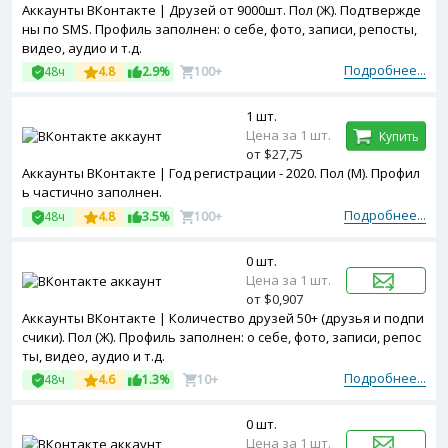
Аккаунты ВКонтакте | Друзей от 9000шт. Пол (Ж). Подтвержде
ны по SMS. Профиль заполнен: о себе, фото, записи, репосты,
видео, аудио и т.д.
Подробнее...
48ч
4.8
2.9%
100+
1 шт.
Цена за 1 шт.
Купить
от $27,75
Аккаунты ВКонтакте | Год регистрации - 2020. Пол (М). Профил
ь частично заполнен.
Подробнее...
48ч
4.8
3.5%
100+
0 шт.
Цена за 1 шт.
от $0,907
Аккаунты ВКонтакте | Количество друзей 50+ (друзья и подпи
счики). Пол (Ж). Профиль заполнен: о себе, фото, записи, репос
ты, видео, аудио и т.д.
Подробнее...
48ч
4.6
1.3%
10+
0 шт.
Цена за 1 шт.