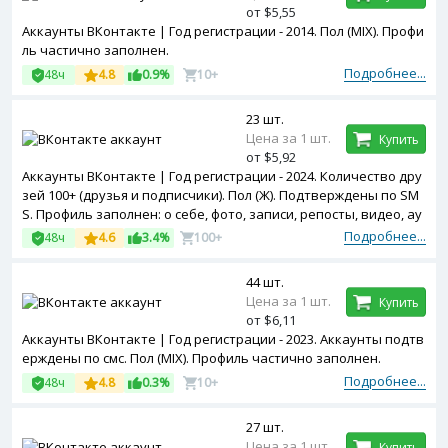
от $5,55
Аккаунты ВКонтакте | Год регистрации - 2014. Пол (MIX). Профи
ль частично заполнен.
Подробнее...
48ч
4.8
0.9%
10+
23 шт.
Цена за 1 шт.
Купить
от $5,92
Аккаунты ВКонтакте | Год регистрации - 2024. Количество дру
зей 100+ (друзья и подписчики). Пол (Ж). Подтверждены по SM
S. Профиль заполнен: о себе, фото, записи, репосты, видео, ау
дио и т.д.
Подробнее...
48ч
4.6
3.4%
100+
44 шт.
Цена за 1 шт.
Купить
от $6,11
Аккаунты ВКонтакте | Год регистрации - 2023. Аккаунты подтв
ерждены по смс. Пол (MIX). Профиль частично заполнен.
Подробнее...
48ч
4.8
0.3%
10+
27 шт.
Цена за 1 шт.
Купить