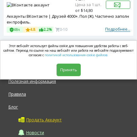
Цена за 1 шт.
от $14,80
Аккаунты ВКонтакте | Друзей 4000+. Пол (Ж). Частично заполн
ен профиль.
Подробнее...
48ч
4.8
2.2%
0-10
Этот веб-сайт использует файлы cookie для повышения удобства работы с веб-
market.com
сайтом. Переход по ссылке на наш веб-сайт или работа на веб-сайте подразумевают
согласие с
политикой использования cookie файлов.
Магазин
Принять
Полезная информация
Правила
Блог
Продать Аккаунт
Новости