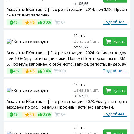
от $5,55
Аккаунты ВКонтакте | Год регистрации - 2014. Пол (MIX). Профи
ль частично заполнен.
Подробнее...
48ч
4.8
0.9%
10+
13 шт.
Цена за 1 шт.
Купить
от $5,92
Аккаунты ВКонтакте | Год регистрации - 2024. Количество дру
зей 100+ (друзья и подписчики). Пол (Ж). Подтверждены по SM
S. Профиль заполнен: о себе, фото, записи, репосты, видео, ау
дио и т.д.
Подробнее...
48ч
4.6
3.4%
100+
44 шт.
Цена за 1 шт.
Купить
от $6,11
Аккаунты ВКонтакте | Год регистрации - 2023. Аккаунты подтв
ерждены по смс. Пол (MIX). Профиль частично заполнен.
Подробнее...
48ч
4.8
0.3%
10+
27 шт.
Цена за 1 шт.
Купить