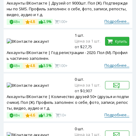
Аккаунты ВКонтакте | Друзей от 9000шт. Пол (Ж). Подтвержде
ны по SMS. Профиль заполнен: о себе, фото, записи, репосты,
видео, аудио и т.д.
Подробнее...
48ч
4.8
2.9%
100+
1 шт.
Цена за 1 шт.
Купить
от $27,75
Аккаунты ВКонтакте | Год регистрации - 2020. Пол (М). Профил
ь частично заполнен.
Подробнее...
48ч
4.8
3.5%
100+
0 шт.
Цена за 1 шт.
от $0,907
Аккаунты ВКонтакте | Количество друзей 50+ (друзья и подпи
счики). Пол (Ж). Профиль заполнен: о себе, фото, записи, репос
ты, видео, аудио и т.д.
Подробнее...
48ч
4.6
1.3%
10+
0 шт.
Цена за 1 шт.