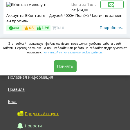
Цена за 1 шт.
от $14,80
Аккаунты ВКонтакте | Друзей 4000+. Пол (Ж). Частично заполн
ен профиль.
Подробнее...
48ч
4.8
2.2%
0-10
Этот веб-сайт использует файлы cookie для повышения удобства работы с веб-
market.com
сайтом. Переход по ссылке на наш веб-сайт или работа на веб-сайте подразумевают
согласие с
политикой использования cookie файлов.
Магазин
Принять
Полезная информация
Правила
Блог
Продать Аккаунт
Новости