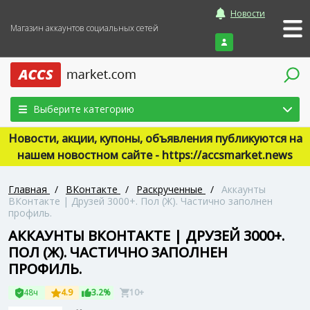
Новости
Магазин аккаунтов социальных сетей
Войти
Выберите категорию
Новости, акции, купоны, объявления публикуются на
нашем новостном сайте - https://accsmarket.news
Главная
/
ВКонтакте
/
Раскрученные
/
Аккаунты
ВКонтакте | Друзей 3000+. Пол (Ж). Частично заполнен
профиль.
АККАУНТЫ ВКОНТАКТЕ | ДРУЗЕЙ 3000+.
ПОЛ (Ж). ЧАСТИЧНО ЗАПОЛНЕН
ПРОФИЛЬ.
48ч
4.9
3.2%
10+