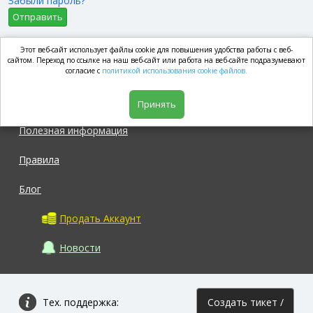
Забыли пароль?
Отправить
Этот веб-сайт использует файлы cookie для повышения удобства работы с веб-
market.com
сайтом. Переход по ссылке на наш веб-сайт или работа на веб-сайте подразумевают
согласие с
политикой использования cookie файлов.
Магазин
Принять
Полезная информация
Правила
Блог
Продать Аккаунт
Новости
Тех. поддержка:
Создать тикет /