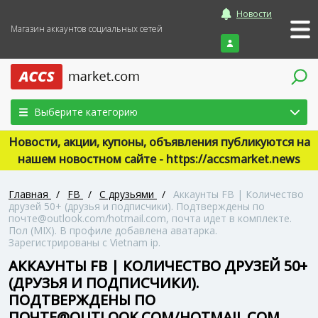
Новости
Магазин аккаунтов социальных сетей
Войти
Выберите категорию
Новости, акции, купоны, объявления публикуются на
нашем новостном сайте - https://accsmarket.news
Главная
/
FB
/
С друзьями
/
Аккаунты FB | Количество
друзей 50+ (друзья и подписчики). Подтверждены по
почте@outlook.com/hotmail.com, почта идет в комплекте.
Пол (MIX). В профиле добавлена аватарка.
Зарегистрированы с Vietnam ip.
АККАУНТЫ FB | КОЛИЧЕСТВО ДРУЗЕЙ 50+
(ДРУЗЬЯ И ПОДПИСЧИКИ).
ПОДТВЕРЖДЕНЫ ПО
ПОЧТЕ@OUTLOOK.COM/HOTMAIL.COM,