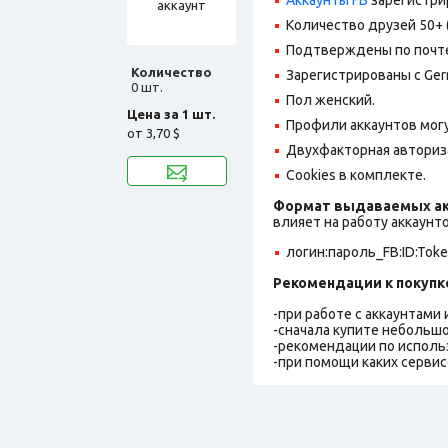
Количество друзей 50+ 
Подтверждены по почте,
Количество
Зарегистрированы с Germ
0 шт.
Пол женский.
Цена за 1 шт.
Профили аккаунтов могу
от
3,70 $
Двухфакторная авториз
Cookies в комплекте.
Формат выдаваемых ак
влияет на работу аккаунт
логин:пароль_FB:ID:Toke
Рекомендации к покупк
-при работе с аккаунтами
-сначала купите небольшо
-рекомендации по исполь
-при помощи каких сервис