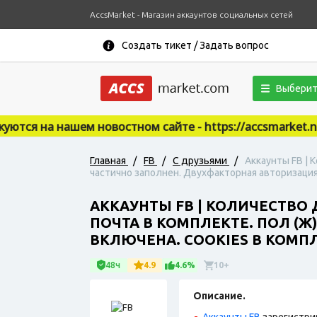
AccsMarket - Магазин аккаунтов социальных сетей
Создать тикет / Задать вопрос
Выберит
ся на нашем новостном сайте - https://accsmarket.news
Главная
/
FB
/
С друзьями
/
Аккаунты FB | 
частично заполнен. Двухфакторная авторизация 
АККАУНТЫ FB | КОЛИЧЕСТВО 
ПОЧТА В КОМПЛЕКТЕ. ПОЛ (
ВКЛЮЧЕНА. COOKIES В КОМПЛ
48ч
4.9
4.6%
10+
Описание.
Аккаунты FB
зарегистри