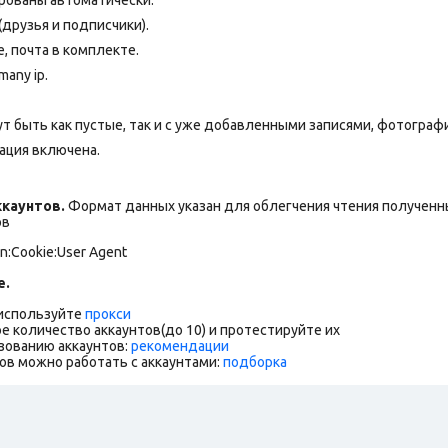
(друзья и подписчики).
 почта в комплекте.
any ip.
т быть как пустые, так и с уже добавленными записями, фотограф
ация включена.
каунтов.
Формат данных указан для облегчения чтения полученны
ов
n:Cookie:User Agent
е.
 используйте
прокси
е количество аккаунтов(до 10) и протестируйте их
зованию аккаунтов:
рекомендации
ов можно работать с аккаунтами:
подборка