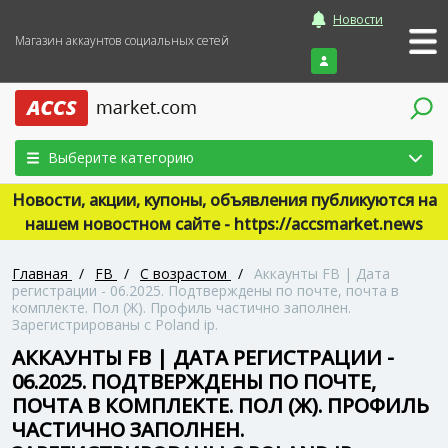
Новости
Магазин аккаунтов социальных сетей
Войти
Выберите категорию
Новости, акции, купоны, объявления публикуются на
нашем новостном сайте - https://accsmarket.news
Главная
/
FB
/
С возрастом
/
Аккаунты FB | Дата
регистрации - 06.2025. Подтверждены по почте, почта в
комплекте. Пол (Ж). Профиль частично заполнен.
Зарегистрированы с Poland ip.
АККАУНТЫ FB | ДАТА РЕГИСТРАЦИИ -
06.2025. ПОДТВЕРЖДЕНЫ ПО ПОЧТЕ,
ПОЧТА В КОМПЛЕКТЕ. ПОЛ (Ж). ПРОФИЛЬ
ЧАСТИЧНО ЗАПОЛНЕН.