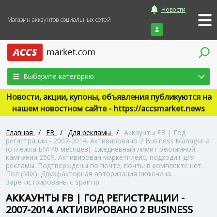
Новости
Магазин аккаунтов социальных сетей
Войти
Выберите категорию
Новости, акции, купоны, объявления публикуются на
нашем новостном сайте - https://accsmarket.news
Главная
/
FB
/
Для рекламы
/
Аккаунты FB | Год
регистрации - 2007-2014. Активировано 2 Business Manager-а
(отлежка БМ 48 месяцев). Ежедневный лимит рекламной
кампании 250$. Активирован маркетплейс, подходит для
рекламы. Подтверждены по почте, почты в комплекте нет.
Пол (MIX). Двухфакторная авторизация включена.
Зарегистрированы с Spain ip.
АККАУНТЫ FB | ГОД РЕГИСТРАЦИИ -
2007-2014. АКТИВИРОВАНО 2 BUSINESS