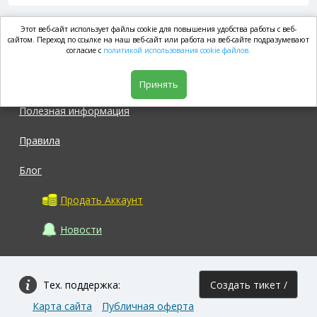
Этот веб-сайт использует файлы cookie для повышения удобства работы с веб-
market.com
сайтом. Переход по ссылке на наш веб-сайт или работа на веб-сайте подразумевают
согласие с
политикой использования cookie файлов.
Магазин
Принять
Полезная информация
Правила
Блог
Продать Аккаунт
Новости
Тех. поддержка:
Создать тикет /
Карта сайта
Публичная оферта
Задать вопрос