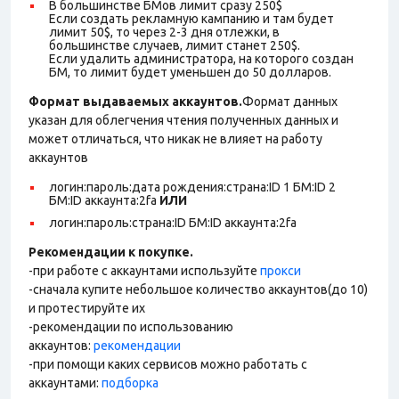
В большинстве БМов лимит сразу 250$
Если создать рекламную кампанию и там будет
лимит 50$, то через 2-3 дня отлежки, в
большинстве случаев, лимит станет 250$.
Если удалить администратора, на которого создан
БМ, то лимит будет уменьшен до 50 долларов.
Формат выдаваемых аккаунтов.
Формат данных
указан для облегчения чтения полученных данных и
может отличаться, что никак не влияет на работу
аккаунтов
логин:пароль:дата рождения:страна:ID 1 БМ:ID 2
БМ:ID аккаунта:2fa
ИЛИ
логин:пароль:страна:ID БМ:ID аккаунта:2fa
Рекомендации к покупке.
-при работе с аккаунтами используйте
прокси
-сначала купите небольшое количество аккаунтов(до 10)
и протестируйте их
-рекомендации по использованию
аккаунтов:
рекомендации
-при помощи каких сервисов можно работать с
аккаунтами:
подборка