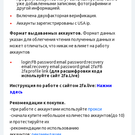
уже добавленными записями, фотографиями и
другой информацией.
Включена двухфакторная верификация.
Аккаунты зарегистрированы с USA ip.
Формат выдаваемых аккаунтов.
Формат данных
указан для облегчения чтения полученных данных и
может отличаться, что никак не влияет на работу
аккаунтов
login:FB password:email password:recovery
email:recovery email password:gmail 2fa:FB
2fa:profile link
(для расшифровки кода
используйте сайт 2fa.Live)
Инструкция по работе с сайтом 2fa.live:
Нажми
здесь
Рекомендации к покупке.
-при работе с аккаунтами используйте
прокси
-сначала купите небольшое количество аккаунтов(до 10)
и протестируйте их
-рекомендации по использованию
аккаунтов:
рекомендации