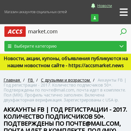
Новости
Магазин аккаунтов социальных сетей
Войти
Выберите категорию
Новости, акции, купоны, объявления публикуются на
нашем новостном сайте - https://accsmarket.news
Главная
/
FB
/
С друзьями и возрастом
/
Аккаунты FB |
Год регистрации - 2017. Количество подписчиков 50+.
Подтверждены по почте@mail.com, почта идет в комплекте.
Пол (MIX). Профиль частично заполнен. Включена
двухфакторная верификация. Зарегистрированы с USA ip.
АККАУНТЫ FB | ГОД РЕГИСТРАЦИИ - 2017.
КОЛИЧЕСТВО ПОДПИСЧИКОВ 50+.
ПОДТВЕРЖДЕНЫ ПО ПОЧТЕ@MAIL.COM,
ПОЧТА ИДЕТ В КОМПЛЕКТЕ. ПОЛ (MIX).