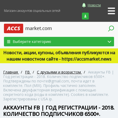
Новости
Магазин аккаунтов социальных сетей
Войти
Выберите категорию
Новости, акции, купоны, объявления публикуются на
нашем новостном сайте - https://accsmarket.news
Главная
/
FB
/
С друзьями и возрастом
/
Аккаунты FB |
Год регистрации - 2018. Количество подписчиков 6500+.
Подтверждены по почте@gmail.com, почта идет в
комплекте. Пол (MIX). Профиль частично заполнен.
Включена двухфакторная верификация с помощью
секретного кода (коды в комплекте). Сookies в комплекте.
Зарегистрированы с USA ip.
АККАУНТЫ FB | ГОД РЕГИСТРАЦИИ - 2018.
КОЛИЧЕСТВО ПОДПИСЧИКОВ 6500+.