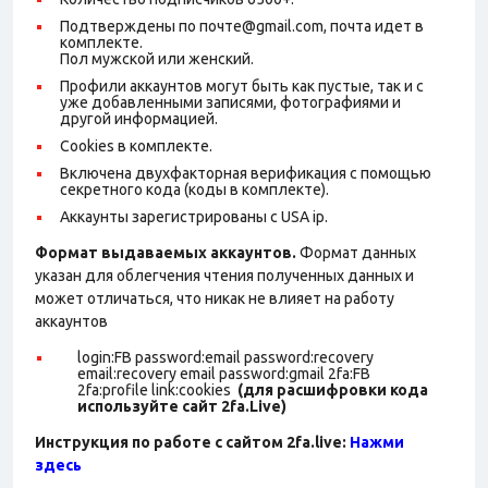
Подтверждены по почте@gmail.com, почта идет в
комплекте.
Пол мужской или женский.
Профили аккаунтов могут быть как пустые, так и с
уже добавленными записями, фотографиями и
другой информацией.
Cookies в комплекте.
Включена двухфакторная верификация с помощью
секретного кода (коды в комплекте).
Аккаунты зарегистрированы с USA ip.
Формат выдаваемых аккаунтов.
Формат данных
указан для облегчения чтения полученных данных и
может отличаться, что никак не влияет на работу
аккаунтов
login:FB password:email password:recovery
email:recovery email password:gmail 2fa:FB
2fa:profile link:cookies
(для расшифровки кода
используйте сайт 2fa.Live)
Инструкция по работе с сайтом 2fa.live:
Нажми
здесь