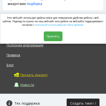
аккаунтами:
подборка
Этот веб-сайт использует файлы cookie для повышения удобства работы с веб-
market.com
сайтом. Переход по ссылке на наш веб-сайт или работа на веб-сайте подразумевают
согласие с
политикой использования cookie файлов.
Магазин
Принять
Полезная информация
Правила
Блог
Продать Аккаунт
Новости
Тех. поддержка:
Создать тикет /