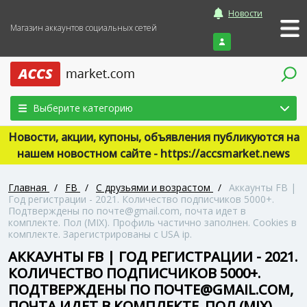
Новости
Магазин аккаунтов социальных сетей
Войти
Выберите категорию
Новости, акции, купоны, объявления публикуются на
нашем новостном сайте - https://accsmarket.news
Главная
/
FB
/
С друзьями и возрастом
/
Аккаунты FB |
Год регистрации - 2021. Количество подписчиков 5000+.
Подтверждены по почте@gmail.com, почта идет в
комплекте. Пол (MIX). Профиль частично заполнен. Сookies в
комплекте. Зарегистрированы с USA ip.
АККАУНТЫ FB | ГОД РЕГИСТРАЦИИ - 2021.
КОЛИЧЕСТВО ПОДПИСЧИКОВ 5000+.
ПОДТВЕРЖДЕНЫ ПО ПОЧТЕ@GMAIL.COM,
ПОЧТА ИДЕТ В КОМПЛЕКТЕ. ПОЛ (MIX).