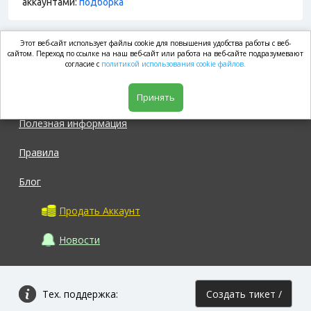
аккаунтами:
подборка
Этот веб-сайт использует файлы cookie для повышения удобства работы с веб-
market.com
сайтом. Переход по ссылке на наш веб-сайт или работа на веб-сайте подразумевают
согласие с
политикой использования cookie файлов.
Магазин
Принять
Полезная информация
Правила
Блог
Продать Аккаунт
Новости
Тех. поддержка:
Создать тикет /