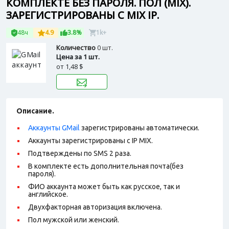
КОМПЛЕКТЕ БЕЗ ПАРОЛЯ. ПОЛ (MIX).
ЗАРЕГИСТРИРОВАНЫ С MIX IP.
48ч
4.9
3.8%
1k+
Количество
0 шт.
Цена за 1 шт.
от
1,48 $
Описание.
Аккаунты GMail
зарегистрированы автоматически.
Аккаунты зарегистрированы с IP MIX.
Подтверждены по SMS 2 раза.
В комплекте есть дополнительная почта(без
пароля).
ФИО аккаунта может быть как русское, так и
английское.
Двухфакторная авторизация включена.
Пол мужской или женский.