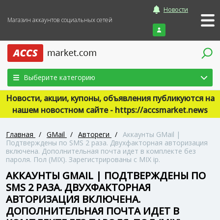
Новости
Магазин аккаунтов социальных сетей
Войти
Выберите категорию
Новости, акции, купоны, объявления публикуются на
нашем новостном сайте - https://accsmarket.news
Главная
/
GMail
/
Автореги
/
Аккаунты GMail |
Подтверждены по SMS 2 раза. Двухфакторная авторизация
включена. Дополнительная почта идет в комплекте без
пароля. Пол (MIX). Зарегистрированы с MIX ip.
АККАУНТЫ GMAIL | ПОДТВЕРЖДЕНЫ ПО
SMS 2 РАЗА. ДВУХФАКТОРНАЯ
АВТОРИЗАЦИЯ ВКЛЮЧЕНА.
ДОПОЛНИТЕЛЬНАЯ ПОЧТА ИДЕТ В