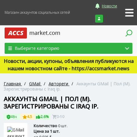
Новости
Магазин аккаунтов социальных сетей
Войти
Выберите категорию
Новости, акции, купоны, объявления публикуются на
нашем новостном сайте - https://accsmarket.news
Главная
/
GMail
/
Автореги
/
Аккаунты GMail | Пол (М).
Зарегистрированы с Iraq ip.
АККАУНТЫ GMAIL | ПОЛ (М).
ЗАРЕГИСТРИРОВАНЫ С IRAQ IP.
48ч
4.5
2.6%
0-10
Количество
0 шт.
Цена за 1 шт.