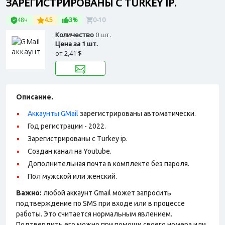
ЗАРЕГИСТРИРОВАНЫ С TURKEY IP.
48ч
4.5
3%
0-10
Количество
0 шт.
Цена за 1 шт.
от
2,41 $
Описание.
Аккаунты GMail
зарегистрированы автоматически.
Год регистрации - 2022.
Зарегистрированы с Turkey ip.
Создан канал на Youtube.
Дополнительная почта в комплекте без пароля.
Пол мужской или женский.
Важно:
любой аккаунт Gmail может запросить
подтверждение по SMS при входе или в процессе
работы. Это считается нормальным явлением.
Подтвердить его можно при помощи своего номера или