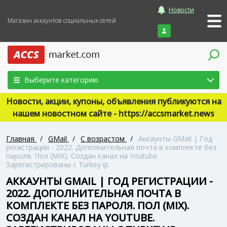
Новости
Магазин аккаунтов социальных сетей
Войти
Выберите категорию
Новости, акции, купоны, объявления публикуются на
нашем новостном сайте - https://accsmarket.news
Главная
/
GMail
/
С возрастом
/
Аккаунты GMail | Год
регистрации - 2022. Дополнительная почта в комплекте без
пароля. Пол (MIX). Создан канал на Youtube.
Зарегистрированы с Turkey ip.
АККАУНТЫ GMAIL | ГОД РЕГИСТРАЦИИ -
2022. ДОПОЛНИТЕЛЬНАЯ ПОЧТА В
КОМПЛЕКТЕ БЕЗ ПАРОЛЯ. ПОЛ (MIX).
СОЗДАН КАНАЛ НА YOUTUBE.