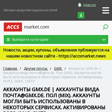
Новости
Магазин аккаунтов социальных сетей
Войти
Выберите категорию
Новости, акции, купоны, объявления публикуются на
нашем новостном сайте - https://accsmarket.news
Главная
/
Другие почты
/
GMX
/
Аккаунты GMX.de |
Аккаунты вида почта@gmx.de. Пол (MIX). Аккаунты могли
быть использованы в некоторых сервисах. Активированы
POP3, IMAP, SMTP
АККАУНТЫ GMX.DE | АККАУНТЫ ВИДА
ПОЧТА@GMX.DE. ПОЛ (MIX). АККАУНТЫ
МОГЛИ БЫТЬ ИСПОЛЬЗОВАНЫ В
НЕКОТОРЫХ СЕРВИСАХ. АКТИВИРОВАНЫ