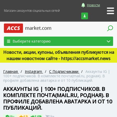
Новости
Магазин аккаунтов социальных сетей
Войти
Выберите категорию
Новости, акции, купоны, объявления публикуются на
нашем новостном сайте - https://accsmarket.news
Главная
/
Instagram
/
С Подписчиками
/
Аккаунты IG |
100+ подписчиков. В комплекте почта(mail.ru, родная). В
профиле добавлена аватарка и от 10 публикаций.
АККАУНТЫ IG | 100+ ПОДПИСЧИКОВ. В
КОМПЛЕКТЕ ПОЧТА(MAIL.RU, РОДНАЯ). В
ПРОФИЛЕ ДОБАВЛЕНА АВАТАРКА И ОТ 10
ПУБЛИКАЦИЙ.
48ч
4.9
3.6%
1k+