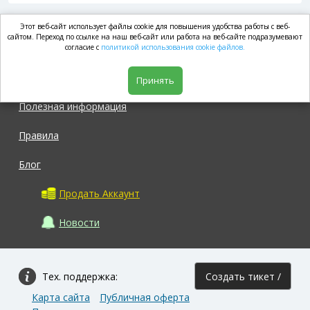
Этот веб-сайт использует файлы cookie для повышения удобства работы с веб-
market.com
сайтом. Переход по ссылке на наш веб-сайт или работа на веб-сайте подразумевают
согласие с
политикой использования cookie файлов.
Магазин
Принять
Полезная информация
Правила
Блог
Продать Аккаунт
Новости
Тех. поддержка:
Создать тикет /
Карта сайта
Публичная оферта
Задать вопрос