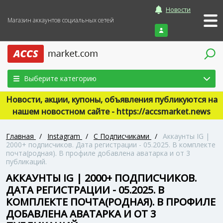
Новости
Магазин аккаунтов социальных сетей
Войти
Выберите категорию
Новости, акции, купоны, объявления публикуются на
нашем новостном сайте - https://accsmarket.news
Главная
/
Instagram
/
С Подписчиками
/
Аккаунты IG |
2000+ подписчиков. Дата регистрации - 05.2025. В комплекте
почта(родная). В профиле добавлена аватарка и от 3
публикаций.
АККАУНТЫ IG | 2000+ ПОДПИСЧИКОВ.
ДАТА РЕГИСТРАЦИИ - 05.2025. В
КОМПЛЕКТЕ ПОЧТА(РОДНАЯ). В ПРОФИЛЕ
ДОБАВЛЕНА АВАТАРКА И ОТ 3