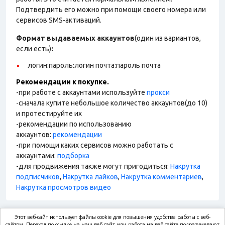
Подтвердить его можно при помощи своего номера или
сервисов SMS-активаций.
Формат выдаваемых аккаунтов
(один из вариантов,
если есть)
:
логин:пароль:логин почта:пароль почта
Рекомендации к покупке.
-при работе с аккаунтами используйте
прокси
-сначала купите небольшое количество аккаунтов(до 10)
и протестируйте их
-рекомендации по использованию
аккаунтов:
рекомендации
-при помощи каких сервисов можно работать с
аккаунтами:
подборка
-для продвижения также могут пригодиться:
Накрутка
подписчиков
,
Накрутка лайков
,
Накрутка комментариев
,
Накрутка просмотров видео
Этот веб-сайт использует файлы cookie для повышения удобства работы с веб-
сайтом. Переход по ссылке на наш веб-сайт или работа на веб-сайте подразумевают